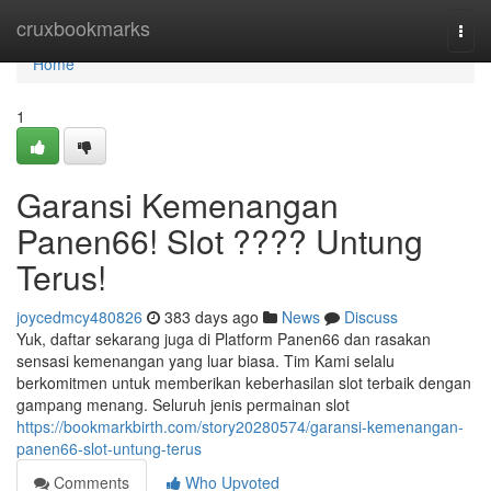
Home
cruxbookmarks
Togg
navi
Home
1
Garansi Kemenangan
Panen66! Slot ???? Untung
Terus!
joycedmcy480826
383 days ago
News
Discuss
Yuk, daftar sekarang juga di Platform Panen66 dan rasakan
sensasi kemenangan yang luar biasa. Tim Kami selalu
berkomitmen untuk memberikan keberhasilan slot terbaik dengan
gampang menang. Seluruh jenis permainan slot
https://bookmarkbirth.com/story20280574/garansi-kemenangan-
panen66-slot-untung-terus
Comments
Who Upvoted