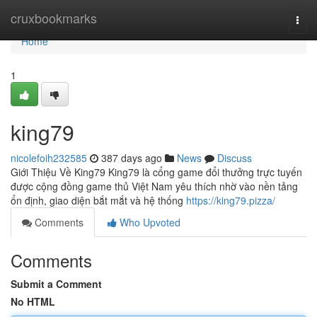
Home
cruxbookmarks
Togg
navi
Home
1
king79
nicolefoih232585
387 days ago
News
Discuss
Giới Thiệu Về King79 King79 là cổng game đổi thưởng trực tuyến
được cộng đồng game thủ Việt Nam yêu thích nhờ vào nền tảng
ổn định, giao diện bắt mắt và hệ thống
https://king79.pizza/
Comments
Who Upvoted
Comments
Submit a Comment
No HTML