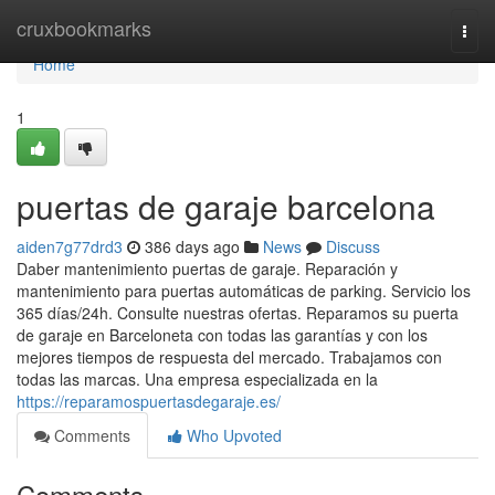
Home
cruxbookmarks
Togg
navi
Home
1
puertas de garaje barcelona
aiden7g77drd3
386 days ago
News
Discuss
Daber mantenimiento puertas de garaje. Reparación y
mantenimiento para puertas automáticas de parking. Servicio los
365 días/24h. Consulte nuestras ofertas. Reparamos su puerta
de garaje en Barceloneta con todas las garantías y con los
mejores tiempos de respuesta del mercado. Trabajamos con
todas las marcas. Una empresa especializada en la
https://reparamospuertasdegaraje.es/
Comments
Who Upvoted
Comments