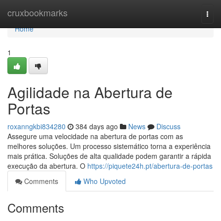
Home
cruxbookmarks
Togg
navi
Home
1
Agilidade na Abertura de
Portas
roxanngkbi834280
384 days ago
News
Discuss
Assegure uma velocidade na abertura de portas com as
melhores soluções. Um processo sistemático torna a experiência
mais prática. Soluções de alta qualidade podem garantir a rápida
execução da abertura. O
https://piquete24h.pt/abertura-de-portas
Comments
Who Upvoted
Comments