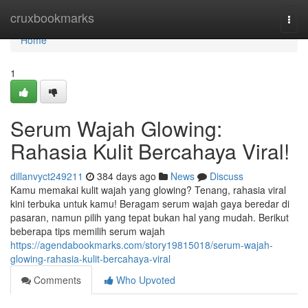
Home
cruxbookmarks
Togg
navi
Home
1
Serum Wajah Glowing:
Rahasia Kulit Bercahaya Viral!
dillanvyct249211
384 days ago
News
Discuss
Kamu memakai kulit wajah yang glowing? Tenang, rahasia viral
kini terbuka untuk kamu! Beragam serum wajah gaya beredar di
pasaran, namun pilih yang tepat bukan hal yang mudah. Berikut
beberapa tips memilih serum wajah
https://agendabookmarks.com/story19815018/serum-wajah-
glowing-rahasia-kulit-bercahaya-viral
Comments
Who Upvoted