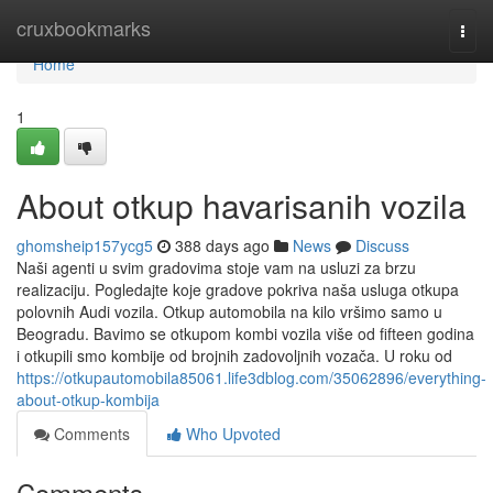
Home
cruxbookmarks
Togg
navi
Home
1
About otkup havarisanih vozila
ghomsheip157ycg5
388 days ago
News
Discuss
Naši agenti u svim gradovima stoje vam na usluzi za brzu
realizaciju. Pogledajte koje gradove pokriva naša usluga otkupa
polovnih Audi vozila. Otkup automobila na kilo vršimo samo u
Beogradu. Bavimo se otkupom kombi vozila više od fifteen godina
i otkupili smo kombije od brojnih zadovoljnih vozača. U roku od
https://otkupautomobila85061.life3dblog.com/35062896/everything-
about-otkup-kombija
Comments
Who Upvoted
Comments