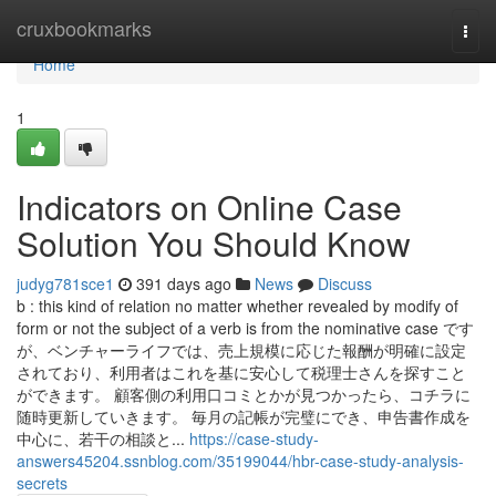
Home
cruxbookmarks
Togg
navi
Home
1
Indicators on Online Case
Solution You Should Know
judyg781sce1
391 days ago
News
Discuss
b : this kind of relation no matter whether revealed by modify of
form or not the subject of a verb is from the nominative case です
が、ベンチャーライフでは、売上規模に応じた報酬が明確に設定
されており、利用者はこれを基に安心して税理士さんを探すこと
ができます。 顧客側の利用口コミとかが見つかったら、コチラに
随時更新していきます。 毎月の記帳が完璧にでき、申告書作成を
中心に、若干の相談と...
https://case-study-
answers45204.ssnblog.com/35199044/hbr-case-study-analysis-
secrets