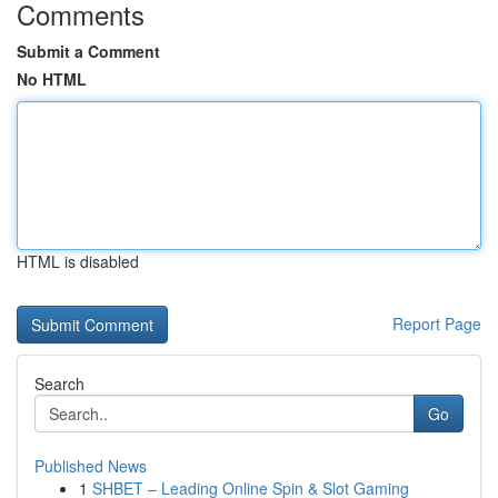
Comments
Submit a Comment
No HTML
HTML is disabled
Report Page
Search
Go
Published News
1
SHBET – Leading Online Spin & Slot Gaming