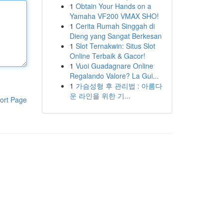
1
Obtain Your Hands on a
Yamaha VF200 VMAX SHO!
1
Cerita Rumah Singgah di
Dieng yang Sangat Berkesan
1
Slot Ternakwin: Situs Slot
Online Terbaik & Gacor!
1
Vuoi Guadagnare Online
Regalando Valore? La Gui...
1
가슴성형 후 관리법 : 아름다
운 라인을 위한 기...
ort Page