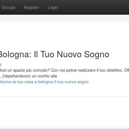
Groups
Register
Login
Bologna: Il Tuo Nuovo Sogno
s
uoi un spazio più comodo? Con noi potrai realizzare il tuo obiettivo. Of
 {rispettandocon un occhio alla
forma-la-tua-casa-a-bologna-il-tuo-nuovo-sogno