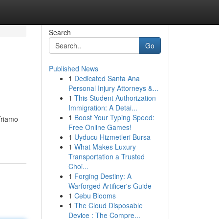
Search
Go
Published News
1
Dedicated Santa Ana
Personal Injury Attorneys &...
1
This Student Authorization
Immigration: A Detai...
1
Boost Your Typing Speed:
friamo
Free Online Games!
1
Uyducu Hizmetleri Bursa
1
What Makes Luxury
Transportation a Trusted
Choi...
1
Forging Destiny: A
Warforged Artificer's Guide
1
Cebu Blooms
1
The Cloud Disposable
Device : The Compre...