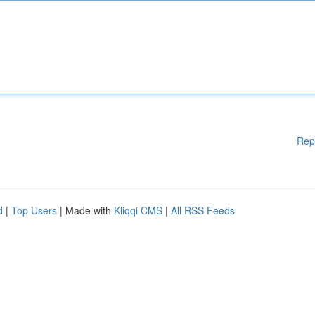
Rep
d
|
Top Users
| Made with
Kliqqi CMS
|
All RSS Feeds