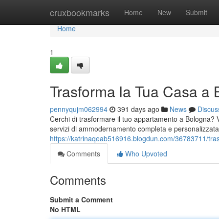
Home
cruxbookmarks
Home
New
Submit
Home
1
Trasforma la Tua Casa a 
pennyqujm062994
391 days ago
News
Discus
Cerchi di trasformare il tuo appartamento a Bologna? V
servizi di ammodernamento completa e personalizzata,
https://katrinaqeab516916.blogdun.com/36783711/tras
Comments
Who Upvoted
Comments
Submit a Comment
No HTML