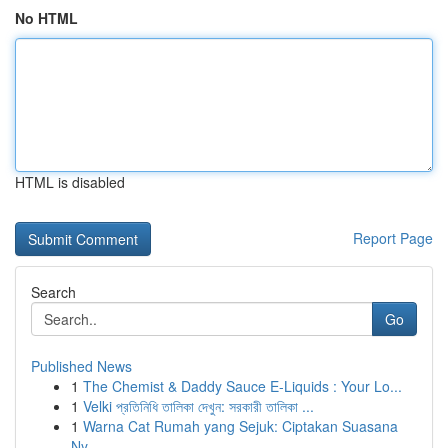
No HTML
HTML is disabled
Report Page
Search
Go
Published News
1
The Chemist & Daddy Sauce E-Liquids : Your Lo...
1
Velki প্রতিনিধি তালিকা দেখুন: সরকারী তালিকা ...
1
Warna Cat Rumah yang Sejuk: Ciptakan Suasana
Ny...