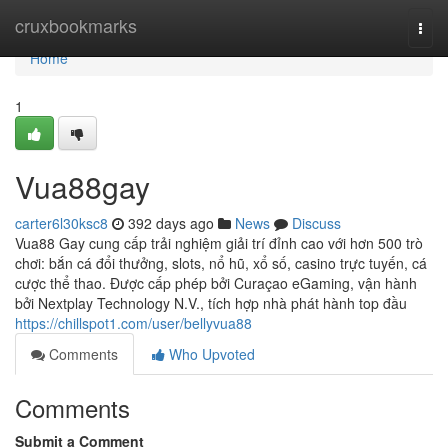
Home
cruxbookmarks
Togg
navi
Home
1
Vua88gay
carter6l30ksc8
392 days ago
News
Discuss
Vua88 Gay cung cấp trải nghiệm giải trí đỉnh cao với hơn 500 trò
chơi: bắn cá đổi thưởng, slots, nổ hũ, xổ số, casino trực tuyến, cá
cược thể thao. Được cấp phép bởi Curaçao eGaming, vận hành
bởi Nextplay Technology N.V., tích hợp nhà phát hành top đầu
https://chillspot1.com/user/bellyvua88
Comments
Who Upvoted
Comments
Submit a Comment