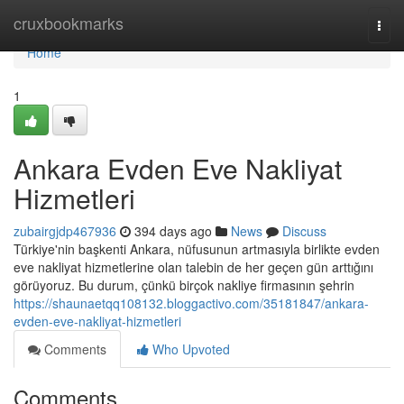
Home
cruxbookmarks
Togg
navi
Home
1
Ankara Evden Eve Nakliyat
Hizmetleri
zubairgjdp467936
394 days ago
News
Discuss
Türkiye'nin başkenti Ankara, nüfusunun artmasıyla birlikte evden
eve nakliyat hizmetlerine olan talebin de her geçen gün arttığını
görüyoruz. Bu durum, çünkü birçok nakliye firmasının şehrin
https://shaunaetqq108132.bloggactivo.com/35181847/ankara-
evden-eve-nakliyat-hizmetleri
Comments
Who Upvoted
Comments