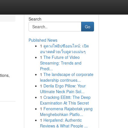
Search
Go
Published News
1
ดูดวงไพ่ยิปซีออนไลน์: เปิด
อนาคตด้วยเว็บดูดวงแม่นๆ
1
The Future of Video
Streaming: Trends and
Predi...
1
The landscape of corporate
tions,
leadership continues...
1
Derila Ergo Pillow: Your
Ultimate Neck Pain Sol...
1
Cracking EE88: The Deep
Examination At This Secret
1
Fenomena Rajabotak yang
Menghebohkan Platfo...
1
Herpafend: Authentic
Reviews & What People ...