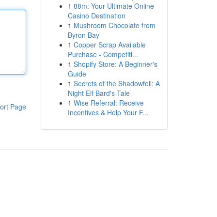
1
88m: Your Ultimate Online
Casino Destination
1
Mushroom Chocolate from
Byron Bay
1
Copper Scrap Available
Purchase - Competiti...
1
Shopify Store: A Beginner's
Guide
1
Secrets of the Shadowfell: A
Night Elf Bard's Tale
1
Wise Referral: Receive
ort Page
Incentives & Help Your F...