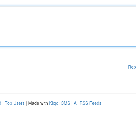
Rep
d
|
Top Users
| Made with
Kliqqi CMS
|
All RSS Feeds