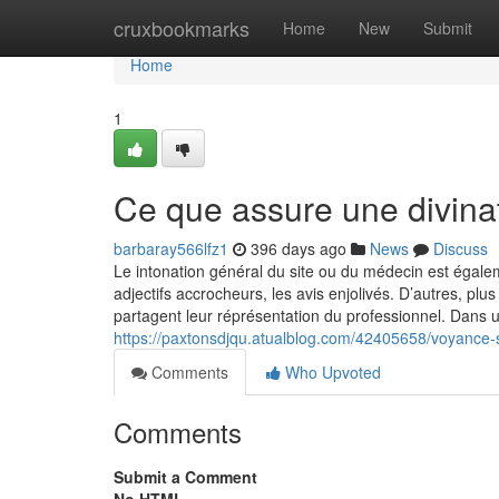
Home
cruxbookmarks
Home
New
Submit
Home
1
Ce que assure une divinat
barbaray566lfz1
396 days ago
News
Discuss
Le intonation général du site ou du médecin est égaleme
adjectifs accrocheurs, les avis enjolivés. D’autres, pl
partagent leur réprésentation du professionnel. Dans 
https://paxtonsdjqu.atualblog.com/42405658/voyance-su
Comments
Who Upvoted
Comments
Submit a Comment