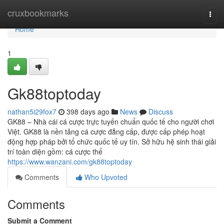
Home
cruxbookmarks
Togg
navi
Home
1
Gk88toptoday
nathan5i29fox7
398 days ago
News
Discuss
GK88 – Nhà cái cá cược trực tuyến chuẩn quốc tế cho người chơi
Việt. GK88 là nền tảng cá cược đẳng cấp, được cấp phép hoạt
động hợp pháp bởi tổ chức quốc tế uy tín. Sở hữu hệ sinh thái giải
trí toàn diện gồm: cá cược thể
https://www.wanzani.com/gk88toptoday
Comments
Who Upvoted
Comments
Submit a Comment