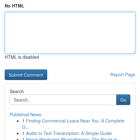
No HTML
HTML is disabled
Report Page
Search
Go
Published News
1
Finding Commercial Loans Near You: A Complete
G...
1
Audio to Text Transcription: A Simple Guide
1
Nerve Weakness Physiotherapy: The Route to ...