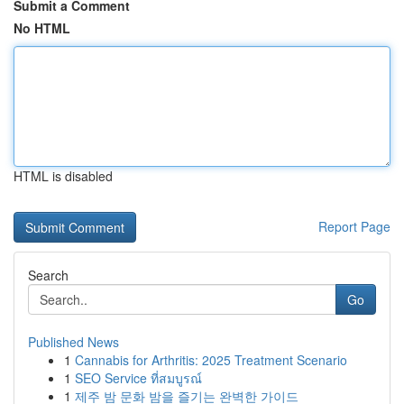
Submit a Comment
No HTML
HTML is disabled
Report Page
Search
Go
Published News
1
Cannabis for Arthritis: 2025 Treatment Scenario
1
SEO Service ที่สมบูรณ์
1
제주 밤 문화 밤을 즐기는 완벽한 가이드