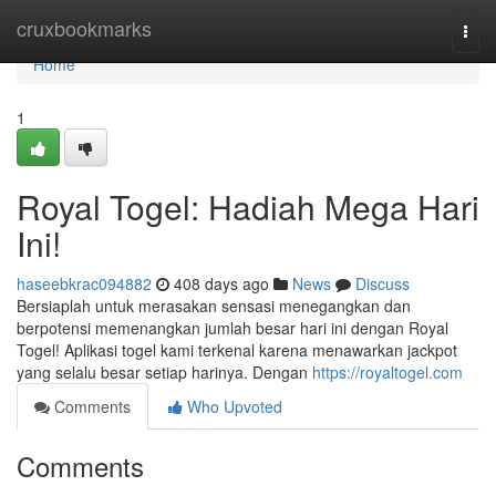
Home
cruxbookmarks
Togg
navi
Home
1
Royal Togel: Hadiah Mega Hari
Ini!
haseebkrac094882
408 days ago
News
Discuss
Bersiaplah untuk merasakan sensasi menegangkan dan
berpotensi memenangkan jumlah besar hari ini dengan Royal
Togel! Aplikasi togel kami terkenal karena menawarkan jackpot
yang selalu besar setiap harinya. Dengan
https://royaltogel.com
Comments
Who Upvoted
Comments