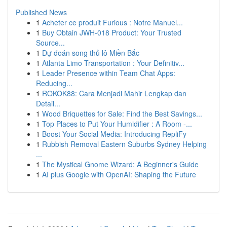
Published News
1
Acheter ce produit Furious : Notre Manuel...
1
Buy Obtain JWH-018 Product: Your Trusted
Source...
1
Dự đoán song thủ lô Miền Bắc
1
Atlanta Limo Transportation : Your Definitiv...
1
Leader Presence within Team Chat Apps:
Reducing...
1
ROKOK88: Cara Menjadi Mahir Lengkap dan
Detail...
1
Wood Briquettes for Sale: Find the Best Savings...
1
Top Places to Put Your Humidifier : A Room -...
1
Boost Your Social Media: Introducing RepliFy
1
Rubbish Removal Eastern Suburbs Sydney Helping
...
1
The Mystical Gnome Wizard: A Beginner's Guide
1
AI plus Google with OpenAI: Shaping the Future