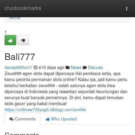
Home
cruxbookmarks
Togg
navi
Home
1
Bali777
davep695ixm7
415 days ago
News
Discuss
Zeus999 agen slots dapat dipercaya Hai pembaca setia, apa
kamu pecinta permainan slots online? Kalau iya, jadi kamu perlu
ketahui berkaitan zeus999 - salah satunya agen slots bisa
dipercaya di Indonesia yang tawarkan sejumlah keuntungan dan
serunya buat banyak pemainnya. Di sini, kamu dapat temukan
slots gacor yang bakal membuat
https://collinsw733yag5.idblogz.com/profile
Comments
Who Upvoted
Comments