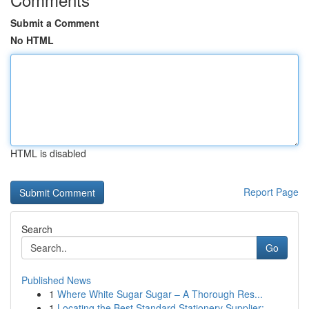
Submit a Comment
No HTML
HTML is disabled
Report Page
Search
Go
Published News
1
Where White Sugar Sugar – A Thorough Res...
1
Locating the Best Standard Stationery Supplier:...