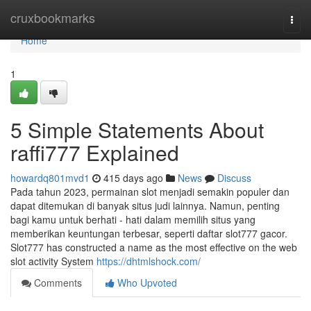
Home
cruxbookmarks
Togg
navi
Home
1
5 Simple Statements About
raffi777 Explained
howardq801mvd1
415 days ago
News
Discuss
Pada tahun 2023, permainan slot menjadi semakin populer dan
dapat ditemukan di banyak situs judi lainnya. Namun, penting
bagi kamu untuk berhati - hati dalam memilih situs yang
memberikan keuntungan terbesar, seperti daftar slot777 gacor.
Slot777 has constructed a name as the most effective on the web
slot activity System
https://dhtmlshock.com/
Comments
Who Upvoted