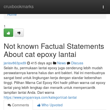
Home
cruxbookmarks
Togg
navi
Home
1
Not known Factual Statements
About cat epoxy lantai
janisv863pxd9
415 days ago
News
Discuss
Selain itu, permukaan lantai epoxy juga cenderung lebih mudah
perawatannya karena halus dan anti bakteri. Hal ini membuatnya
sangat best untuk lingkungan kerja dengan standar kebersihan
tinggi. Pilihan Warna Cat Epoxy Kini hadir pilihan warna cat epoxy
lantai yang lebih lengkap dan menarik untuk mempercantik
tampilan lantai Anda. Dari warna
https://www.propanraya.com/kategori/cat-lantai
Comments
Who Upvoted