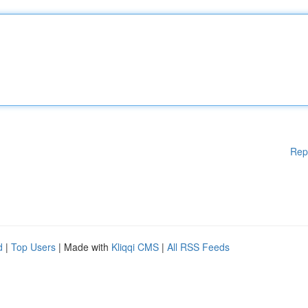
Rep
d
|
Top Users
| Made with
Kliqqi CMS
|
All RSS Feeds