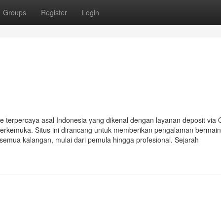
Groups
Register
Login
e terpercaya asal Indonesia yang dikenal dengan layanan deposit via
er terkemuka. Situs ini dirancang untuk memberikan pengalaman bermai
emua kalangan, mulai dari pemula hingga profesional. Sejarah