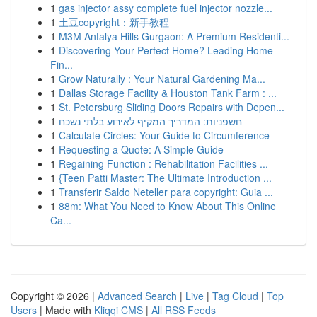
1
gas injector assy complete fuel injector nozzle...
1
土豆copyright：新手教程
1
M3M Antalya Hills Gurgaon: A Premium Residenti...
1
Discovering Your Perfect Home? Leading Home
Fin...
1
Grow Naturally : Your Natural Gardening Ma...
1
Dallas Storage Facility & Houston Tank Farm : ...
1
St. Petersburg Sliding Doors Repairs with Depen...
1
חשפניות: המדריך המקיף לאירוע בלתי נשכח
1
Calculate Circles: Your Guide to Circumference
1
Requesting a Quote: A Simple Guide
1
Regaining Function : Rehabilitation Facilities ...
1
{Teen Patti Master: The Ultimate Introduction ...
1
Transferir Saldo Neteller para copyright: Guia ...
1
88m: What You Need to Know About This Online
Ca...
Copyright © 2026 |
Advanced Search
|
Live
|
Tag Cloud
|
Top
Users
| Made with
Kliqqi CMS
|
All RSS Feeds