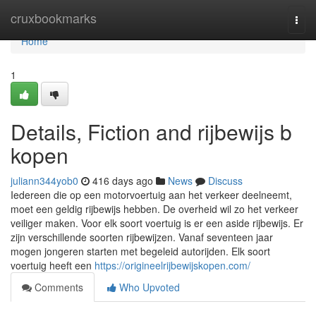
Home
cruxbookmarks
Togg
navi
Home
1
Details, Fiction and rijbewijs b
kopen
juliann344yob0
416 days ago
News
Discuss
Iedereen die op een motorvoertuig aan het verkeer deelneemt,
moet een geldig rijbewijs hebben. De overheid wil zo het verkeer
veiliger maken. Voor elk soort voertuig is er een aside rijbewijs. Er
zijn verschillende soorten rijbewijzen. Vanaf seventeen jaar
mogen jongeren starten met begeleid autorijden. Elk soort
voertuig heeft een
https://origineelrijbewijskopen.com/
Comments
Who Upvoted