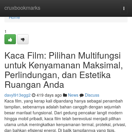
Home
cruxbookmarks
Togg
navi
Home
1
Kaca Film: Pilihan Multifungsi
untuk Kenyamanan Maksimal,
Perlindungan, dan Estetika
Ruangan Anda
davyl913egg2
419 days ago
News
Discuss
Kaca film, yang kerap kali dipandang hanya sebagai penambah
tampilan, sebenarnya adalah bahan canggih dengan sejumlah
besar manfaat fungsional. Dari gedung pencakar langit modern
hingga mobil pribadi, kaca film telah berevolusi menjadi pilihan
utama untuk meningkatkan kenyamanan termal, proteksi, privasi,
dan bahkan efisiensi energi. Di balik tampilannya yang tipis,