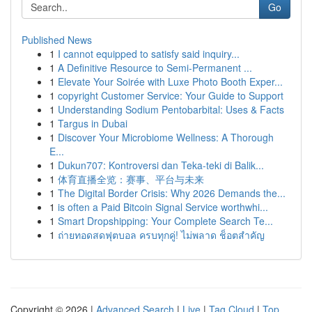
Go
Published News
1
I cannot equipped to satisfy said inquiry...
1
A Definitive Resource to Semi-Permanent ...
1
Elevate Your Soirée with Luxe Photo Booth Exper...
1
copyright Customer Service: Your Guide to Support
1
Understanding Sodium Pentobarbital: Uses & Facts
1
Targus in Dubai
1
Discover Your Microbiome Wellness: A Thorough
E...
1
Dukun707: Kontroversi dan Teka-teki di Balik...
1
体育直播全览：赛事、平台与未来
1
The Digital Border Crisis: Why 2026 Demands the...
1
is often a Paid Bitcoin Signal Service worthwhi...
1
Smart Dropshipping: Your Complete Search Te...
1
ถ่ายทอดสดฟุตบอล ครบทุกคู่! ไม่พลาด ช็อตสำคัญ
Copyright © 2026 |
Advanced Search
|
Live
|
Tag Cloud
|
Top