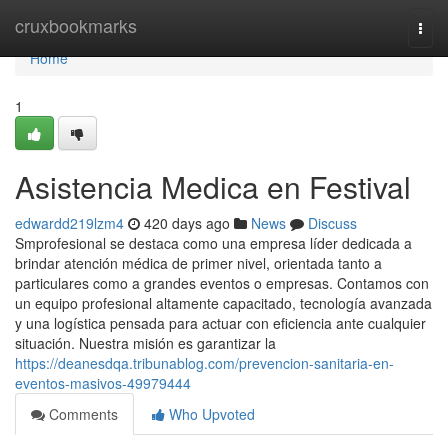
Home
cruxbookmarks
Togg
navi
Home
1
Asistencia Medica en Festival
edwardd219lzm4
420 days ago
News
Discuss
Smprofesional se destaca como una empresa líder dedicada a
brindar atención médica de primer nivel, orientada tanto a
particulares como a grandes eventos o empresas. Contamos con
un equipo profesional altamente capacitado, tecnología avanzada
y una logística pensada para actuar con eficiencia ante cualquier
situación. Nuestra misión es garantizar la
https://deanesdqa.tribunablog.com/prevencion-sanitaria-en-
eventos-masivos-49979444
Comments
Who Upvoted