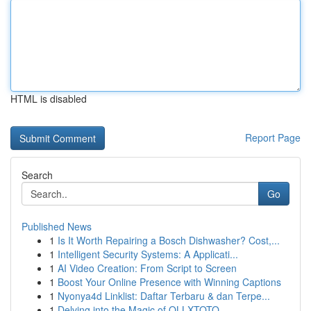
HTML is disabled
Report Page
Search
Go
Published News
1
Is It Worth Repairing a Bosch Dishwasher? Cost,...
1
Intelligent Security Systems: A Applicati...
1
AI Video Creation: From Script to Screen
1
Boost Your Online Presence with Winning Captions
1
Nyonya4d Linklist: Daftar Terbaru & dan Terpe...
1
Delving into the Magic of OLLXTOTO