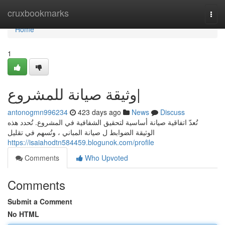
Home
cruxbookmarks
Togg
navi
Home
1
وثيقة صيانة للمشروع|
antonogmn996234
423 days ago
News
Discuss
تُعدّ اتفاقية صيانة أساسية لتحقيق الشفافية في المشروع. تُحدد هذه
الوثيقة الضوابط ل صيانة المباني ، وتُسهم في تقليل
https://isaiahodtn584459.blogunok.com/profile
Comments
Who Upvoted
Comments
Submit a Comment
No HTML