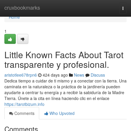
Home
cruxbookmarks
Togg
navi
Home
1
Little Known Facts About Tarot
transparente y profesional.
aristotlee678rpn6
424 days ago
News
Discuss
Dedica tiempo a cuidar de ti mismo y a conectar con la tierra. Una
caminata en la naturaleza o la práctica de la jardinería pueden
ayudarte a centrar tu energía y a recibir la sabiduría de la Madre
Tierra. Únete a la cita en línea haciendo clic en el enlace
https://tarotbizum.info
Comments
Who Upvoted
Comments