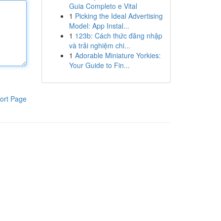
Guia Completo e Vital
1
Picking the Ideal Advertising
Model: App Instal...
1
123b: Cách thức đăng nhập
và trải nghiệm chi...
1
Adorable Miniature Yorkies:
Your Guide to Fin...
ort Page