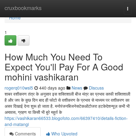
Home
cruxbookmarks
Togg
navi
Home
1
How Much You Need To
Expect You'll Pay For A Good
mohini vashikaran
rogerq010wsl5
440 days ago
News
Discuss
शाबर वशीकरण तंत्र के अनुसार इस शक्तिशाली बीज मंत्र का प्रभाव काफी शक्तिशाली
है और जप के कुछ दिन बाद ही फोटो से वशीकरण के प्रभाव से माध्यम पर वशीकरण का
असर दिखाई देना शुरू हो जाता है. मनोरंजनबिजनेसटेकऑटोजरा हटकेदेशन्यूज़ कभी भी
अमावस, ग्रहण या किसी भी बुरे महूर्त के
https://vashikaran66533.blogofoto.com/66397410/details-fiction-
and-matangi
Comments
Who Upvoted