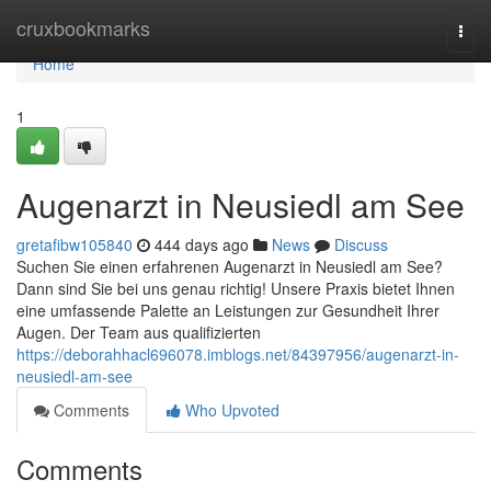
Home
cruxbookmarks
Togg
navi
Home
1
Augenarzt in Neusiedl am See
gretafibw105840
444 days ago
News
Discuss
Suchen Sie einen erfahrenen Augenarzt in Neusiedl am See?
Dann sind Sie bei uns genau richtig! Unsere Praxis bietet Ihnen
eine umfassende Palette an Leistungen zur Gesundheit Ihrer
Augen. Der Team aus qualifizierten
https://deborahhacl696078.imblogs.net/84397956/augenarzt-in-
neusiedl-am-see
Comments
Who Upvoted
Comments