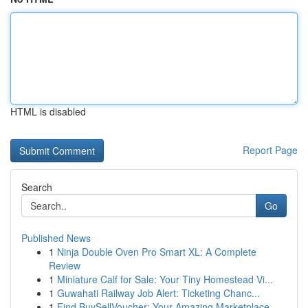
HTML is disabled
Report Page
Search
Go
Published News
1
Ninja Double Oven Pro Smart XL: A Complete
Review
1
Miniature Calf for Sale: Your Tiny Homestead Vi...
1
Guwahati Railway Job Alert: Ticketing Chanc...
1
Find BuySellVoucher: Your Amazing Marketplace...