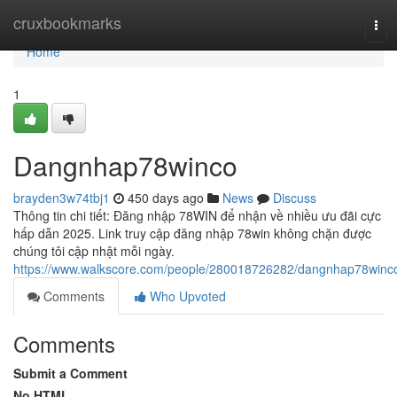
Home
cruxbookmarks
Tog
navi
Home
1
Dangnhap78winco
brayden3w74tbj1
450 days ago
News
Discuss
Thông tin chi tiết: Đăng nhập 78WIN để nhận về nhiều ưu đãi cực
hấp dẫn 2025. Link truy cập đăng nhập 78win không chặn được
chúng tôi cập nhật mỗi ngày.
https://www.walkscore.com/people/280018726282/dangnhap78winc
Comments
Who Upvoted
Comments
Submit a Comment
No HTML