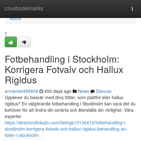
Home
cruxbookmarks
Togg
navi
Home
1
Fotbehandling i Stockholm:
Korrigera Fotvalv och Hallux
Rigidus
annieolet498808
450 days ago
News
Discuss
Upplever du besvär med dina fötter, som plattfot eller hallux
rigidus? En välgörande fotbehandling i Stockholm kan vara det du
behöver för att lindra din smärta och återställa din rörlighet. Våra
experter
https://directorylinks2u.com/listings13130412/fotbehandling-i-
stockholm-korrigera-fotvalv-och-hallux-rigidus-behandling-av-
foten-i-stockholm