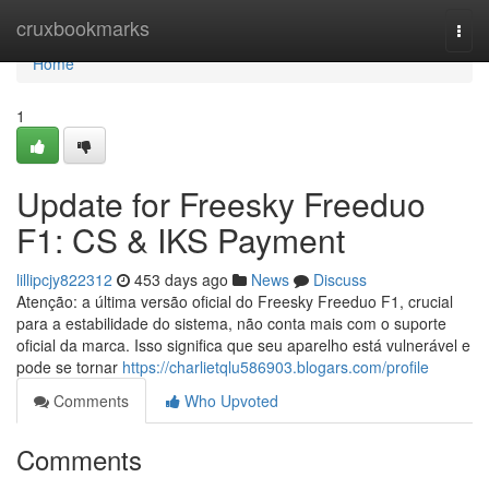
Home
cruxbookmarks
Togg
navi
Home
1
Update for Freesky Freeduo
F1: CS & IKS Payment
lillipcjy822312
453 days ago
News
Discuss
Atenção: a última versão oficial do Freesky Freeduo F1, crucial
para a estabilidade do sistema, não conta mais com o suporte
oficial da marca. Isso significa que seu aparelho está vulnerável e
pode se tornar
https://charlietqlu586903.blogars.com/profile
Comments
Who Upvoted
Comments