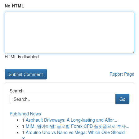
No HTML
HTML is disabled
Report Page
Search
Go
Published News
1
Asphault Driveways: A Long-lasting and Affor...
1
MIM, 엠아이엠: 글로벌 Forex·CFD 플랫폼으로 투자...
1
Arduino Uno vs Nano vs Mega: Which One Should
Y...