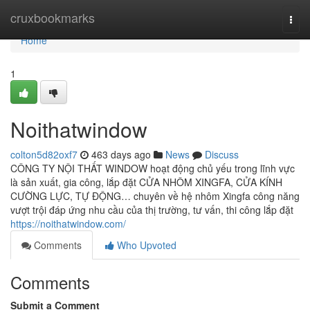
Home
cruxbookmarks
Togg
navi
Home
1
Noithatwindow
colton5d82oxf7
463 days ago
News
Discuss
CÔNG TY NỘI THẤT WINDOW hoạt động chủ yếu trong lĩnh vực
là sản xuất, gia công, lắp đặt CỬA NHÔM XINGFA, CỬA KÍNH
CƯỜNG LỰC, TỰ ĐỘNG… chuyên về hệ nhôm Xingfa công năng
vượt trội đáp ứng nhu cầu của thị trường, tư vấn, thi công lắp đặt
https://noithatwindow.com/
Comments
Who Upvoted
Comments
Submit a Comment