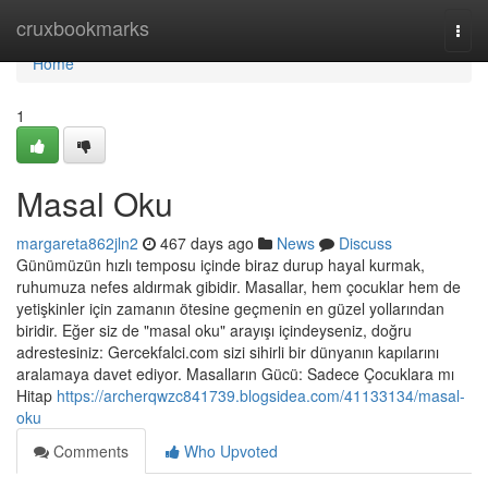
Home
cruxbookmarks
Togg
navi
Home
1
Masal Oku
margareta862jln2
467 days ago
News
Discuss
Günümüzün hızlı temposu içinde biraz durup hayal kurmak,
ruhumuza nefes aldırmak gibidir. Masallar, hem çocuklar hem de
yetişkinler için zamanın ötesine geçmenin en güzel yollarından
biridir. Eğer siz de "masal oku" arayışı içindeyseniz, doğru
adrestesiniz: Gercekfalci.com sizi sihirli bir dünyanın kapılarını
aralamaya davet ediyor. Masalların Gücü: Sadece Çocuklara mı
Hitap
https://archerqwzc841739.blogsidea.com/41133134/masal-
oku
Comments
Who Upvoted