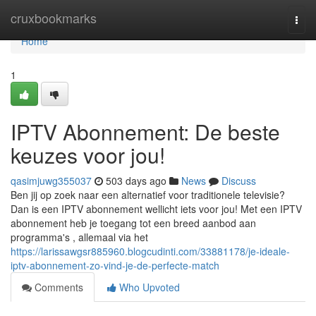
Home
cruxbookmarks
Togg
navi
Home
1
IPTV Abonnement: De beste
keuzes voor jou!
qasimjuwg355037
503 days ago
News
Discuss
Ben jij op zoek naar een alternatief voor traditionele televisie?
Dan is een IPTV abonnement wellicht iets voor jou! Met een IPTV
abonnement heb je toegang tot een breed aanbod aan
programma's , allemaal via het
https://larissawgsr885960.blogcudinti.com/33881178/je-ideale-
iptv-abonnement-zo-vind-je-de-perfecte-match
Comments
Who Upvoted