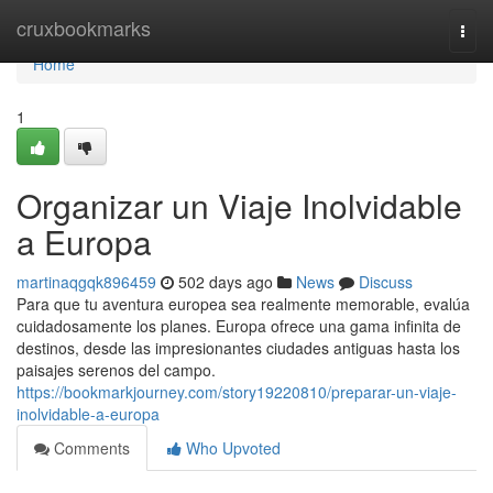
Home
cruxbookmarks
Togg
navi
Home
1
Organizar un Viaje Inolvidable
a Europa
martinaqgqk896459
502 days ago
News
Discuss
Para que tu aventura europea sea realmente memorable, evalúa
cuidadosamente los planes. Europa ofrece una gama infinita de
destinos, desde las impresionantes ciudades antiguas hasta los
paisajes serenos del campo.
https://bookmarkjourney.com/story19220810/preparar-un-viaje-
inolvidable-a-europa
Comments
Who Upvoted