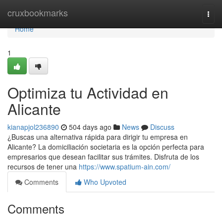
Home
cruxbookmarks
Togg
navi
Home
1
Optimiza tu Actividad en
Alicante
kianapjol236890
504 days ago
News
Discuss
¿Buscas una alternativa rápida para dirigir tu empresa en
Alicante? La domiciliación societaria es la opción perfecta para
empresarios que desean facilitar sus trámites. Disfruta de los
recursos de tener una
https://www.spatium-ain.com/
Comments
Who Upvoted
Comments