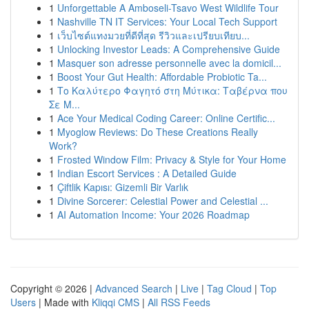
1
Unforgettable A Amboseli-Tsavo West Wildlife Tour
1
Nashville TN IT Services: Your Local Tech Support
1
เว็บไซต์แทงมวยที่ดีที่สุด รีวิวและเปรียบเทียบ...
1
Unlocking Investor Leads: A Comprehensive Guide
1
Masquer son adresse personnelle avec la domicil...
1
Boost Your Gut Health: Affordable Probiotic Ta...
1
Το Καλύτερο Φαγητό στη Μύτικα: Ταβέρνα που
Σε Μ...
1
Ace Your Medical Coding Career: Online Certific...
1
Myoglow Reviews: Do These Creations Really
Work?
1
Frosted Window Film: Privacy & Style for Your Home
1
Indian Escort Services : A Detailed Guide
1
Çiftlik Kapısı: Gizemli Bir Varlık
1
Divine Sorcerer: Celestial Power and Celestial ...
1
AI Automation Income: Your 2026 Roadmap
Copyright © 2026 |
Advanced Search
|
Live
|
Tag Cloud
|
Top
Users
| Made with
Kliqqi CMS
|
All RSS Feeds