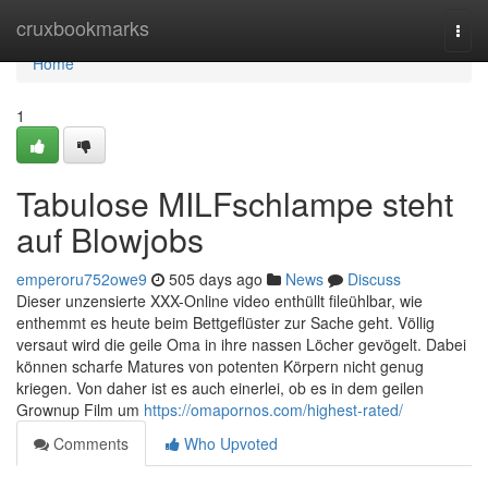
Home
cruxbookmarks
Togg
navi
Home
1
Tabulose MILFschlampe steht
auf Blowjobs
emperoru752owe9
505 days ago
News
Discuss
Dieser unzensierte XXX-Online video enthüllt fileühlbar, wie
enthemmt es heute beim Bettgeflüster zur Sache geht. Völlig
versaut wird die geile Oma in ihre nassen Löcher gevögelt. Dabei
können scharfe Matures von potenten Körpern nicht genug
kriegen. Von daher ist es auch einerlei, ob es in dem geilen
Grownup Film um
https://omapornos.com/highest-rated/
Comments
Who Upvoted