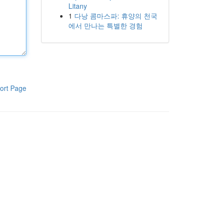
Litany
1
다낭 콤마스파: 휴양의 천국
에서 만나는 특별한 경험
ort Page