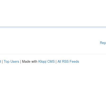
Rep
d
|
Top Users
| Made with
Kliqqi CMS
|
All RSS Feeds