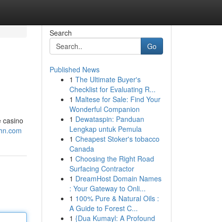
Search
Go
Published News
1
The Ultimate Buyer's
Checklist for Evaluating R...
1
Maltese for Sale: Find Your
Wonderful Companion
1
Dewataspin: Panduan
e casino
Lengkap untuk Pemula
thn.com
1
Cheapest Stoker's tobacco
Canada
1
Choosing the Right Road
Surfacing Contractor
1
DreamHost Domain Names
: Your Gateway to Onli...
1
100% Pure & Natural Oils :
A Guide to Forest C...
1
{Dua Kumayl: A Profound