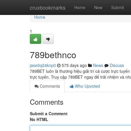
Home
cruxbookmarks
Home
New
Submit
Home
1
789bethnco
jase0q24knp0
575 days ago
News
Discuss
789BET luôn là thương hiệu giải trí cá cược trực tuy
trực tuyến. Truy cập 789BET ngay để trải nhiệm và nh
Comments
Who Upvoted
Comments
Submit a Comment
No HTML