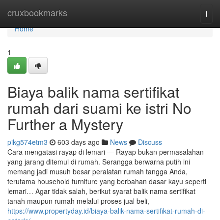
Home
cruxbookmarks
Togg
navi
Home
1
Biaya balik nama sertifikat
rumah dari suami ke istri No
Further a Mystery
pikg574etm3
603 days ago
News
Discuss
Cara mengatasi rayap di lemari — Rayap bukan permasalahan
yang jarang ditemui di rumah. Serangga berwarna putih ini
memang jadi musuh besar peralatan rumah tangga Anda,
terutama household furniture yang berbahan dasar kayu seperti
lemari… Agar tidak salah, berikut syarat balik nama sertifikat
tanah maupun rumah melalui proses jual beli,
https://www.propertyday.id/biaya-balik-nama-sertifikat-rumah-di-