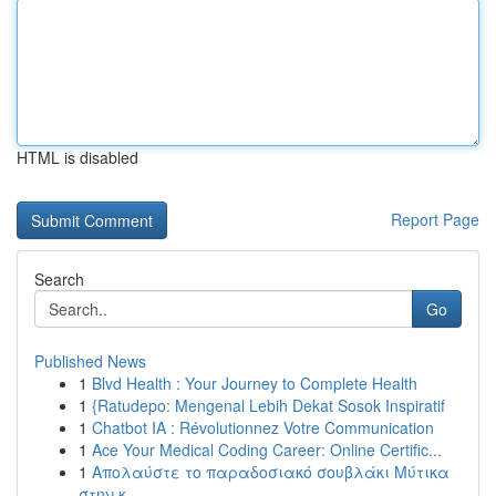
HTML is disabled
Report Page
Search
Go
Published News
1
Blvd Health : Your Journey to Complete Health
1
{Ratudepo: Mengenal Lebih Dekat Sosok Inspiratif
1
Chatbot IA : Révolutionnez Votre Communication
1
Ace Your Medical Coding Career: Online Certific...
1
Απολαύστε το παραδοσιακό σουβλάκι Μύτικα
στην κ...