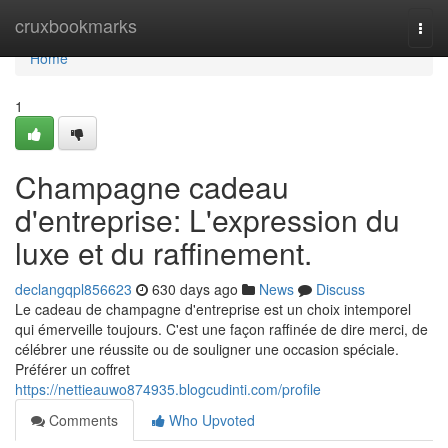
Home
cruxbookmarks
Togg
navi
Home
1
Champagne cadeau
d'entreprise: L'expression du
luxe et du raffinement.
declangqpl856623
630 days ago
News
Discuss
Le cadeau de champagne d'entreprise est un choix intemporel
qui émerveille toujours. C'est une façon raffinée de dire merci, de
célébrer une réussite ou de souligner une occasion spéciale.
Préférer un coffret
https://nettieauwo874935.blogcudinti.com/profile
Comments
Who Upvoted