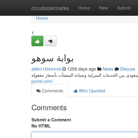
Home
cruxbookmarks
Home
New
Submit
Home
1
بوابة سوهو
aiden1i04xmc6
1259 days ago
News
Discuss
portal.com/
Comments
Who Upvoted
Comments
Submit a Comment
No HTML