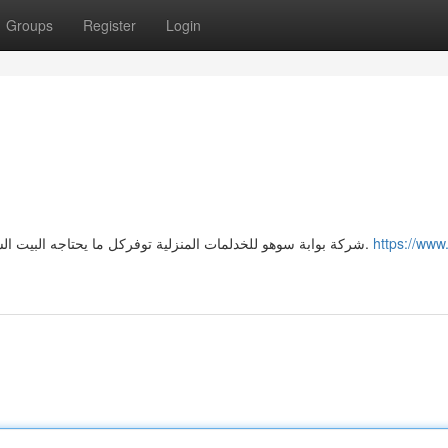
Groups
Register
Login
شركة بوابة سوهو للخدلمات المنزلية توفركل ما يحتاجه البيت السعودى من الخدمات المنزلية وصيانة المنشآت بأسعار معقولة.
https://www