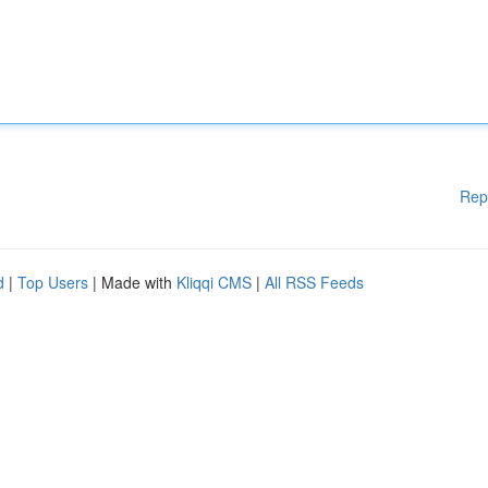
Rep
d
|
Top Users
| Made with
Kliqqi CMS
|
All RSS Feeds