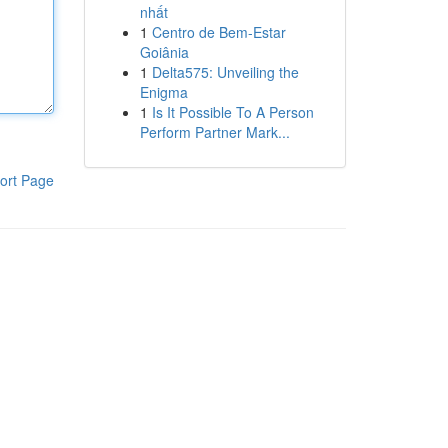
nhất
1
Centro de Bem-Estar
Goiânia
1
Delta575: Unveiling the
Enigma
1
Is It Possible To A Person
Perform Partner Mark...
ort Page